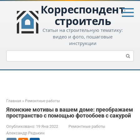
Перейти
Корреспондент-
к
контенту
строитель
Статьи на строительную тематику:
видео и фото, пошаговые
инструкции
Поиск:
Главная
»
Ремонтные работы
Японские мотивы в вашем доме: преображаем
пространство с помощью фотообоев с сакурой
Опубликовано:
19 Янв 2022
Ремонтные работы
Александр Редькин