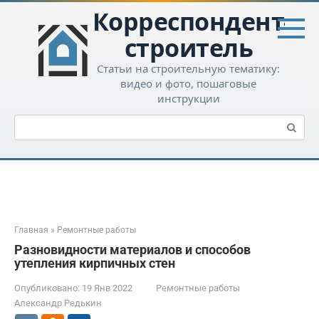
Перейти
Корреспондент-
к
контенту
строитель
Статьи на строительную тематику:
видео и фото, пошаговые
инструкции
Поиск:
Главная
»
Ремонтные работы
Разновидности материалов и способов
утепления кирпичных стен
Опубликовано:
19 Янв 2022
Ремонтные работы
Александр Редькин