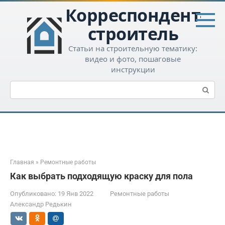
Перейти
Корреспондент-
к
контенту
строитель
Статьи на строительную тематику:
видео и фото, пошаговые
инструкции
Поиск:
Главная
»
Ремонтные работы
Как выбрать подходящую краску для пола
Опубликовано:
19 Янв 2022
Ремонтные работы
Александр Редькин