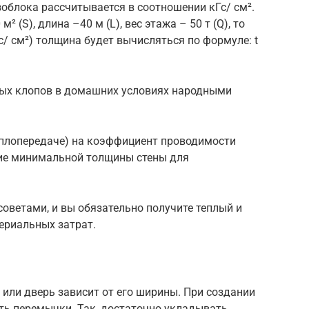
зоблока рассчитывается в соотношении кГс/ см².
² (S), длина –40 м (L), вес этажа – 50 т (Q), то
с/ см²) толщина будет вычисляться по формуле: t
ьных клопов в домашних условиях народными
еплопередаче) на коэффициент проводимости
ние минимальной толщины стены для
оветами, и вы обязательно получите теплый и
ериальных затрат.
 или дверь зависит от его ширины. При создании
ть перемычки. Так, достаточно укладывать