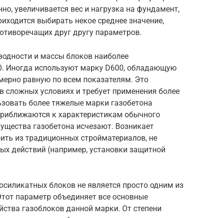
но, увеличивается вес и нагрузка на фундамент,
риходится выбирать некое среднее значение,
тиворечащих друг другу параметров.
водности и массы блоков наиболее
0. Иногда используют марку D600, обладающую
имерно равную по всем показателям. Это
 в сложных условиях и требует применения более
ьзовать более тяжелые марки газобетона
приближаются к характеристикам обычного
мущества газобетона исчезают. Возникает
оить из традиционных стройматериалов, не
х действий (например, установки защитной
осиликатных блоков не является просто одним из
Этот параметр объединяет все основные
йства газоблоков данной марки. От степени