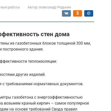
тные работы
Автор:
Александр Редькин
ффективность стен дома
стены из газобетонных блоков толщиной 300 мм,
и построенного здания.
эффективности теплоизоляции:
ностями других изделий.
я с требованиями нормативных документов.
метры газобетона с энергоэффективностью
ера возьмем краный кирпич – самое популярное
ведем на основе требований Свода правил