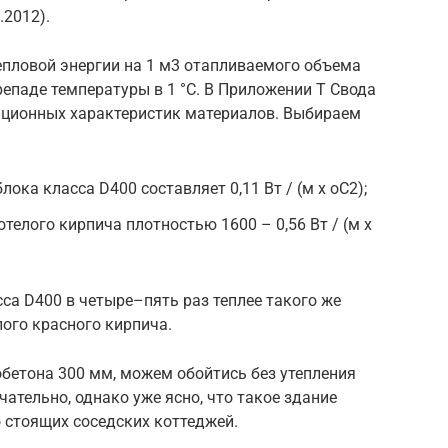
.2012).
епловой энергии на 1 м3 отапливаемого объема
епаде температуры в 1 °С. В Приложении Т Свода
яционных характеристик материалов. Выбираем
ока класса D400 составляет 0,11 Вт / (м х оС2);
телого кирпича плотностью 1600 – 0,56 Вт / (м х
сса D400 в четыре–пять раз теплее такого же
лого красного кирпича.
обетона 300 мм, можем обойтись без утепления
чательно, однако уже ясно, что такое здание
 стоящих соседских коттеджей.