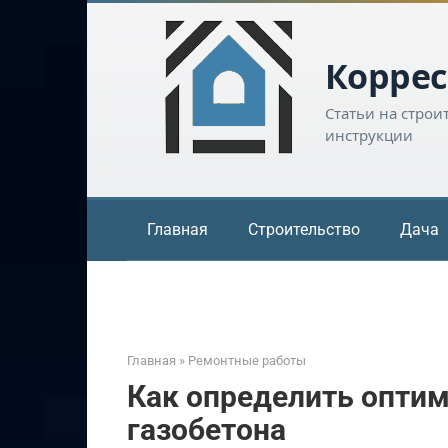
Перейти
к
контенту
Коррес
Статьи на строи
инструкции
Главная
Строительство
Дача
Главная
»
Ремонтные работы
Как определить оптим
газобетона