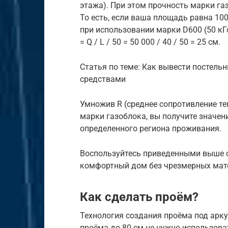
этажа). При этом прочность марки га
То есть, если ваша площадь равна 100 м
при использовании марки D600 (50 кГ
= Q / L / 50 = 50 000 / 40 / 50 = 25 см.
Статья по теме: Как вывести постел
средствами
Умножив R (среднее сопротивление т
марки газоблока, вы получите значе
определенного региона проживания.
Воспользуйтесь приведенными выше с
комфортный дом без чрезмерных мат
Как сделать проём?
Технология создания проёма под арку
проёма до 80 см не нужно использова