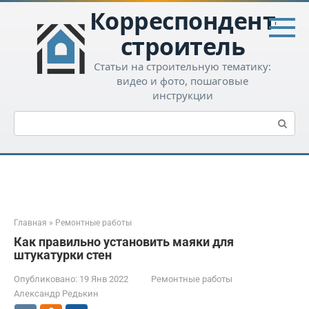
Перейти
Корреспондент-
к
контенту
строитель
Статьи на строительную тематику:
видео и фото, пошаговые
инструкции
Поиск:
Главная
»
Ремонтные работы
Как правильно установить маяки для
штукатурки стен
Опубликовано:
19 Янв 2022
Ремонтные работы
Александр Редькин