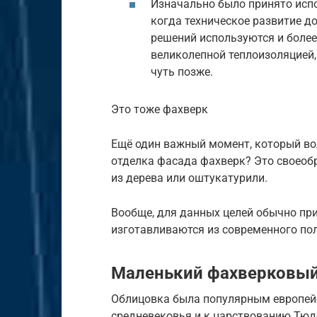
Изначально было принято испо
когда техническое развитие д
решений используются и более
великолепной теплоизоляцией, 
чуть позже.
Это тоже фахверк
Ещё один важный момент, который во
отделка фасада фахверк? Это своеоб
из дерева или оштукатурили.
Вообще, для данных целей обычно пр
изготавливаются из современного по
Маленький фахверковы
Облицовка была популярным европей
средневековья и к царствованию Тюдо