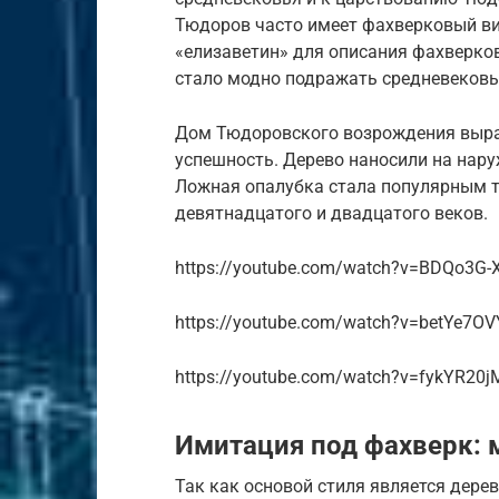
Тюдоров часто имеет фахверковый ви
«елизаветин» для описания фахверковы
стало модно подражать средневековы
Дом Тюдоровского возрождения выраз
успешность. Дерево наносили на нару
Ложная опалубка стала популярным т
девятнадцатого и двадцатого веков.
https://youtube.com/watch?v=BDQo3G-
https://youtube.com/watch?v=betYe7O
https://youtube.com/watch?v=fykYR20jM
Имитация под фахверк: 
Так как основой стиля является дерев