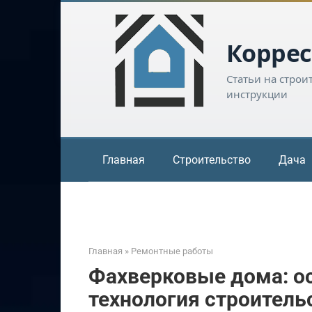
Перейти
к
контенту
Коррес
Статьи на строи
инструкции
Главная
Строительство
Дача
Главная
»
Ремонтные работы
Фахверковые дома: ос
технология строитель