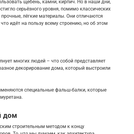
льзовать щебень, камни, кирпич. Но в наши дни,
остигло серьёзного уровня, помимо классических
 прочные, лёгкие материалы. Они отличаются
что идёт на пользу всему строению, но об этом
лнует многих людей – что собой представляет
разное декорирование дома, который выстроили
именяются специальные фальш-балки, которые
лиуретана.
й дом
ским строительным методом к концу
ров. То, что мы думаем, как архитектура