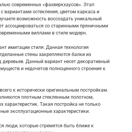
алью современных «фахверкхаусов». Этап
 с вариантами остекления, цветом каркаса и
лучаете возможность воссоздать уникальный
дет ассоциироваться со старинными пряничными
современными виллами в стиле модерн.
нт имитации стиля. Данная технология
отделанные стены закрепляются балки из
д деревьев. Данный вариант несет декоративный
имуществ и недочетов полноценного строения к
 всего к исторически оригинальным постройкам.
полняются плотным стеклянным полотном,
 характеристик. Такая постройка не только
ичные эксплуатационные характеристики.
ся люди, которые стремятся быть ближе к