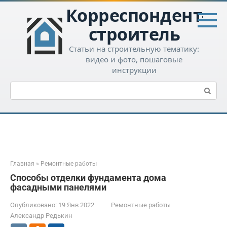
Перейти
Корреспондент-
к
контенту
строитель
Статьи на строительную тематику:
видео и фото, пошаговые
инструкции
Поиск:
Главная
»
Ремонтные работы
Способы отделки фундамента дома
фасадными панелями
Опубликовано:
19 Янв 2022
Ремонтные работы
Александр Редькин