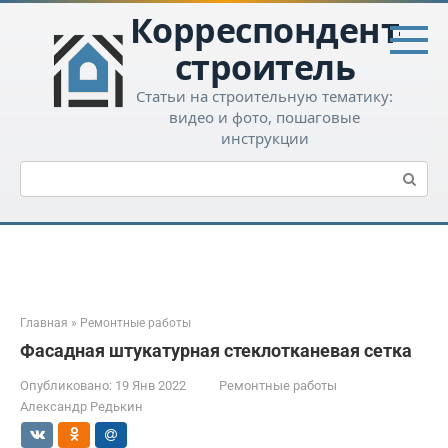
Перейти
Корреспондент-
к
контенту
строитель
Статьи на строительную тематику:
видео и фото, пошаговые
инструкции
Поиск:
Главная
»
Ремонтные работы
Фасадная штукатурная стеклотканевая сетка
Опубликовано:
19 Янв 2022
Ремонтные работы
Александр Редькин