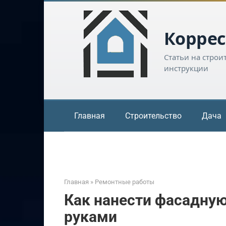
Перейти
к
контенту
Коррес
Статьи на строи
инструкции
Главная
Строительство
Дача
Главная
»
Ремонтные работы
Как нанести фасадну
руками