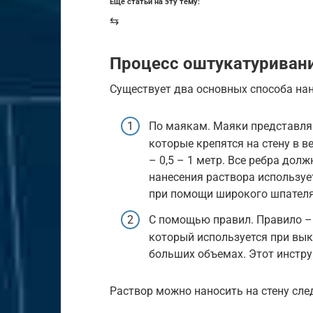
Еще статьи на эту тему:
⇆
Процесс оштукатуриван
Существует два основных способа на
По маякам. Маяки представля
которые крепятся на стену в 
– 0,5 – 1 метр. Все ребра до
нанесения раствора используе
при помощи широкого шпателя
С помощью правил. Правило –
который используется при вы
больших объемах. Этот инстру
Раствор можно наносить на стену сл