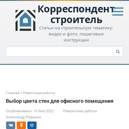
Перейти
Корреспондент-
к
контенту
строитель
Статьи на строительную тематику:
видео и фото, пошаговые
инструкции
Поиск:
Главная
»
Ремонтные работы
Выбор цвета стен для офисного помещения
Опубликовано:
19 Янв 2022
Ремонтные работы
Александр Редькин