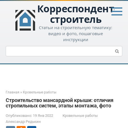
Перейти
Корреспондент-
к
контенту
строитель
Статьи на строительную тематику:
видео и фото, пошаговые
инструкции
Поиск:
Главная
»
Кровельные работы
Строительство мансардной крыши: отличия
стропильных систем, этапы монтажа, фото
Опубликовано:
19 Янв 2022
Кровельные работы
Александр Редькин