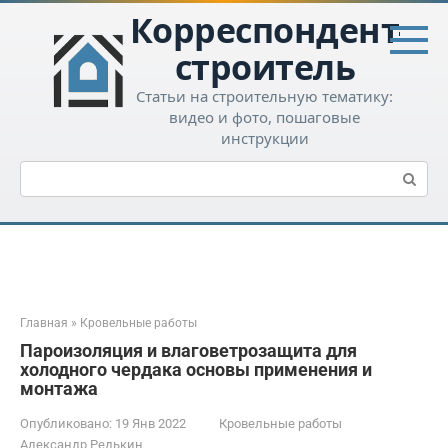
Перейти
Корреспондент-
к
контенту
строитель
Статьи на строительную тематику:
видео и фото, пошаговые
инструкции
Поиск:
Главная
»
Кровельные работы
Пароизоляция и влаговетрозащита для
холодного чердака основы применения и
монтажа
Опубликовано:
19 Янв 2022
Кровельные работы
Александр Редькин