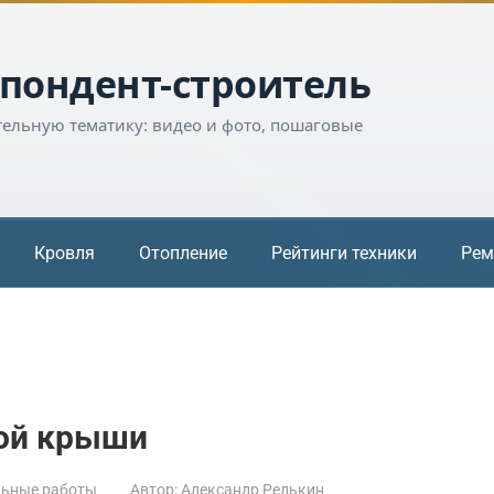
пондент-строитель
тельную тематику: видео и фото, пошаговые
Кровля
Отопление
Рейтинги техники
Рем
ой крыши
льные работы
Автор:
Александр Редькин