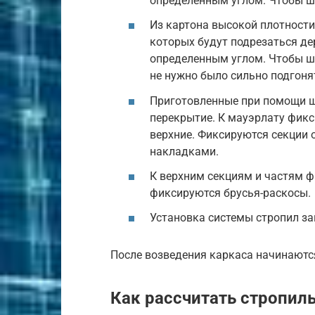
определенным углом. Чтобы ш
Из картона высокой плотност
которых будут подрезаться д
определенным углом. Чтобы ш
не нужно было сильно подгоня
Приготовленные при помощи ш
перекрытие. К мауэрлату фик
верхние. Фиксируются секции
накладками.
К верхним секциям и частям ф
фиксируются брусья-раскосы.
Установка системы стропил з
После возведения каркаса начинают
Как рассчитать стропил