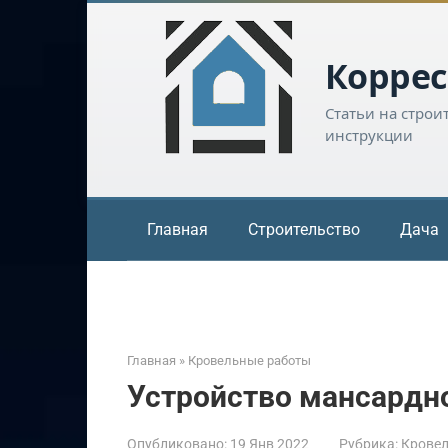
Перейти
к
контенту
Коррес
Статьи на строи
инструкции
Главная
Строительство
Дача
Главная
»
Кровельные работы
Устройство мансардн
Опубликовано:
19 Янв 2022
Рубрика:
Крове