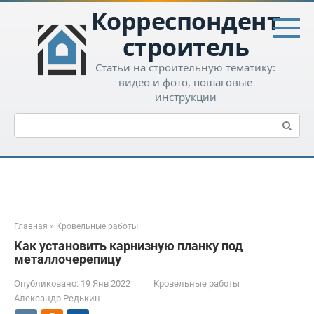
Перейти
Корреспондент-
к
контенту
строитель
Статьи на строительную тематику:
видео и фото, пошаговые
инструкции
Поиск:
Главная
»
Кровельные работы
Как установить карнизную планку под
металлочерепицу
Опубликовано:
19 Янв 2022
Кровельные работы
Александр Редькин