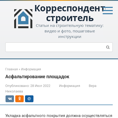
Перейти
Корреспондент-
к
контенту
строитель
Статьи на строительную тематику:
видео и фото, пошаговые
инструкции
Поиск:
Главная
»
Информация
Асфальтирование площадок
Опубликовано:
28 Июл 2022
Информация
Вера
Николаева
Укладка асфальтного покрытия должна осуществляться