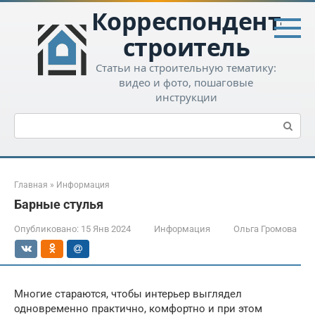
Перейти
Корреспондент-
к
контенту
строитель
Статьи на строительную тематику:
видео и фото, пошаговые
инструкции
Поиск:
Главная
»
Информация
Барные стулья
Опубликовано:
15 Янв 2024
Информация
Ольга Громова
Многие стараются, чтобы интерьер выглядел
одновременно практично, комфортно и при этом