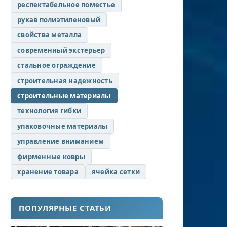
респектабельное поместье
рукав полиэтиленовый
свойства металла
современный экстерьер
стальное ограждение
строительная надежность
строительные материалы
технология гибки
упаковочные материалы
управление вниманием
фирменные ковры
хранение товара
ячейка сетки
ПОПУЛЯРНЫЕ СТАТЬИ