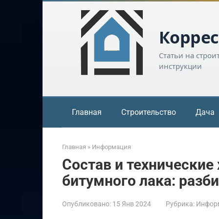
Перейти
к
контенту
Коррес
Статьи на строи
инструкции
Главная
Строительство
Дача
Главная
»
Информация
Состав и технические
битумного лака: разб
Опубликовано:
15 Янв 2024
Рубрика:
Инфор