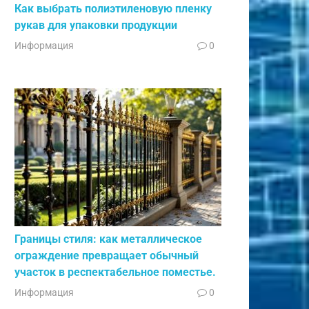
Как выбрать полиэтиленовую пленку
рукав для упаковки продукции
Информация
0
Границы стиля: как металлическое
ограждение превращает обычный
участок в респектабельное поместье.
Информация
0