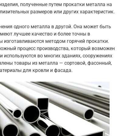
изделия,
полученные
путем
прокатки
металла
на
близительных размеров
или
других
характеристик.
нения
одного металла в другой.
Она может
быть
имеют
лучшее
качество
и
более
точны
в
ты
изготавливаются
методом
горячей
прокатки.
сложный
процесс
производства, который
возможен
ни
используются
во
многих
зданиях,
сооружениях
лены товары из металла — сортовой, фасонный,
материалы для кровли и фасада.