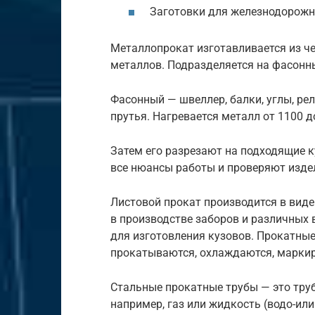
Заготовки
для
железнодорож
Металлопрокат
изготавливается
из
ч
металлов.
Подразделяется
на
фасонны
Фасонный — швеллер, балки, углы, рел
прутья. Нагревается металл от 1100 д
Затем
его
разрезают
на
подходящие
к
все нюансы
работы
и
проверяют
изде
Листовой
прокат
производится
в виде
в
производстве
заборов и различных
для
изготовления
кузовов.
Прокатны
прокатываются,
охлаждаются,
марки
Стальные
прокатные
трубы
— это
тру
например,
газ или
жидкость (
водо-
ил