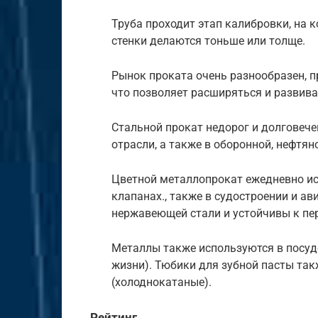
Труба
проходит
этап калибровки, на 
стенки
делаются
тоньше
или
толще.
Рынок
проката
очень разнообразен,
п
что
позволяет
расширяться
и
развива
Стальной
прокат
недорог
и
долговече
отрасли,
а
также
в
оборонной,
нефтян
Цветной металлопрокат ежедневно
и
клапанах., т
акже
в судостроении и а
нержавеющей
стали
и
устойчивы
к п
Металлы
также
используются
в
посу
жизни).
Тюбики
для
зубной
пасты
так
(
холоднокатаные
).
Рейтинг