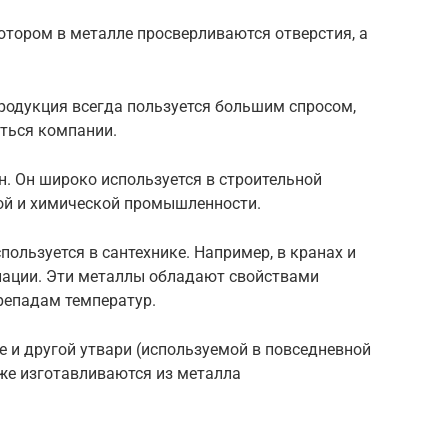
котором
в
металле
просверливаются
отверстия,
а
родукция
всегда
пользуется большим
спросом,
ться компании.
н.
Он
широко
используется
в
строительной
ой
и
химической
промышленности.
спользуется
в сантехнике.
Например,
в
кранах
и
виации. Эти металлы обладают
свойствами
ерепадам
температур.
де
и
другой
утвари
(
используемой
в повседневной
же
изготавливаются
из металла