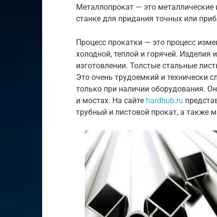
Металлопрокат —
это
металлические
станке
для
придания
точных или при
Процесс
прокатки
—
это
процесс
изме
холодной, т
еплой
и
горячей.
Изделия
изготовлении.
Толстые
стальные
лис
Это
очень
трудоемкий
и технически 
только при наличии оборудования
.
О
и
мостах.
На сайте
hardhub.ru
представ
трубный и листовой прокат, а также 