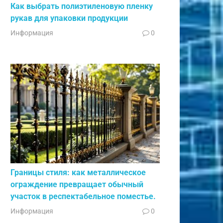
Как выбрать полиэтиленовую пленку
рукав для упаковки продукции
Информация
0
Границы стиля: как металлическое
ограждение превращает обычный
участок в респектабельное поместье.
Информация
0