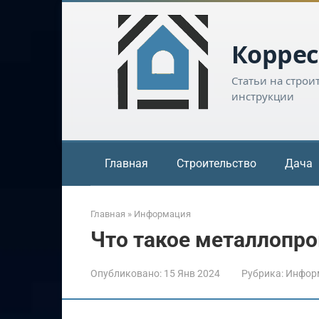
Перейти
к
контенту
Коррес
Статьи на строи
инструкции
Главная
Строительство
Дача
Главная
»
Информация
Что такое металлопро
Опубликовано:
15 Янв 2024
Рубрика:
Инфор