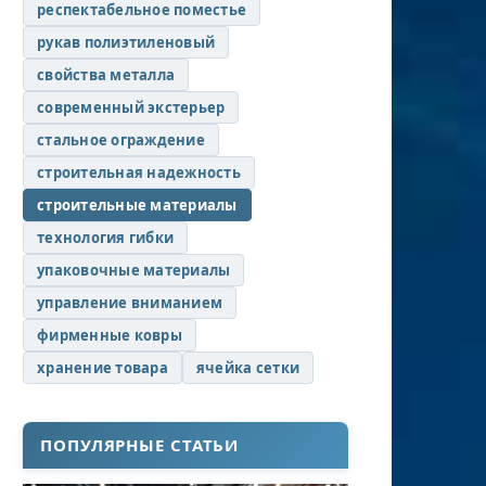
респектабельное поместье
рукав полиэтиленовый
свойства металла
современный экстерьер
стальное ограждение
строительная надежность
строительные материалы
технология гибки
упаковочные материалы
управление вниманием
фирменные ковры
хранение товара
ячейка сетки
ПОПУЛЯРНЫЕ СТАТЬИ