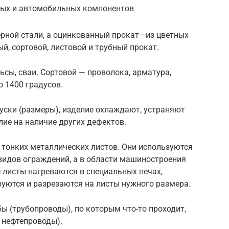
ных
и
автомобильных компонентов
ерной
стали,
а
оцинкованный
прокат
—
из
цветных
й, сортовой,
листовой
и трубный прокат.
ьсы, сваи. Сортовой — проволока, арматура,
о 1400 градусов.
уски
(размеры),
изделие
охлаждают,
устраняют
лие на
наличие
других дефектов.
 тонких металлических листов.
Они
используются
видов
ограждений, а
в
области
машиностроения
е
листы нагреваются
в специальных печах,
руются
и
разрезаются
на
листы
нужного размера.
бы
(трубопроводы),
по
которым
что-то
проходит,
и
нефтепроводы
).