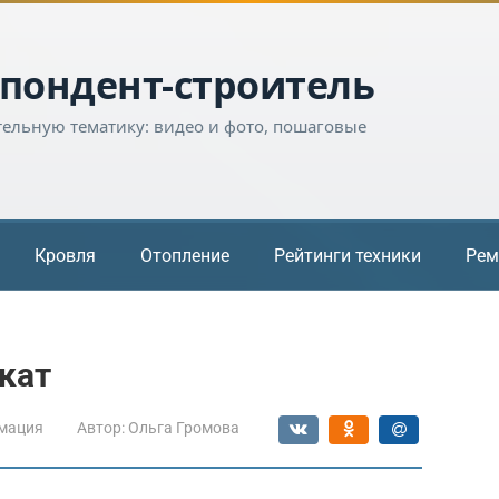
пондент-строитель
тельную тематику: видео и фото, пошаговые
Кровля
Отопление
Рейтинги техники
Рем
кат
мация
Автор:
Ольга Громова