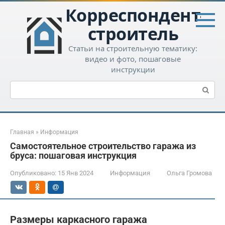
Перейти
Корреспондент-
к
контенту
строитель
Статьи на строительную тематику:
видео и фото, пошаговые
инструкции
Поиск:
Главная
»
Информация
Самостоятельное строительство гаража из
бруса: пошаговая инструкция
Опубликовано:
15 Янв 2024
Информация
Ольга Громова
Размеры каркасного гаража