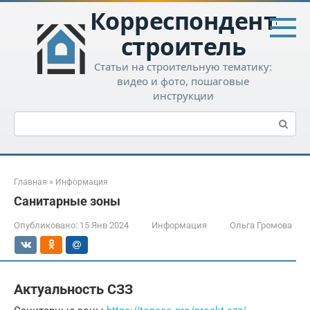
Перейти
Корреспондент-
к
контенту
строитель
Статьи на строительную тематику:
видео и фото, пошаговые
инструкции
Поиск:
Главная
»
Информация
Санитарные зоны
Опубликовано:
15 Янв 2024
Информация
Ольга Громова
Актуальность СЗЗ