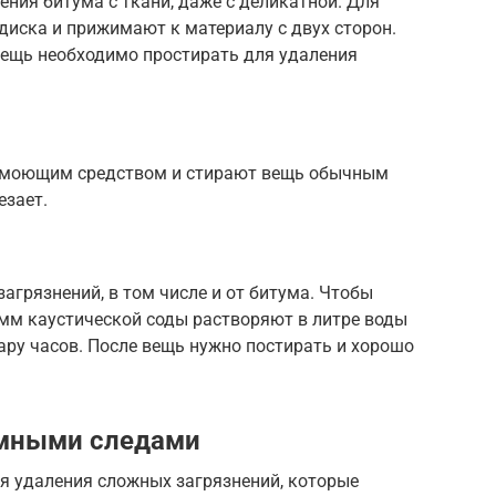
ния битума с ткани, даже с деликатной. Для
диска и прижимают к материалу с двух сторон.
 вещь необходимо простирать для удаления
 с моющим средством и стирают вещь обычным
езает.
агрязнений, в том числе и от битума. Чтобы
амм каустической соды растворяют в литре воды
ару часов. После вещь нужно постирать и хорошо
умными следами
я удаления сложных загрязнений, которые