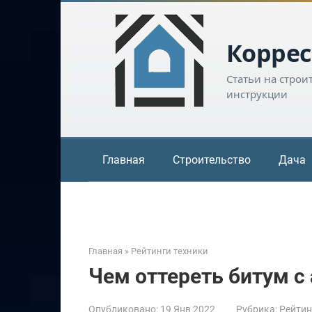
Перейти
к
контенту
Коррес
Статьи на строи
инструкции
Главная
Строительство
Дача
Главная
»
Рейтинги техники
Чем оттереть битум с
Опубликовано:
19 Янв 2022
Рубрика:
Рейтин