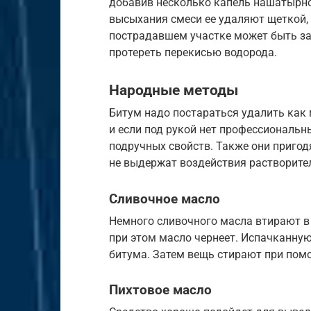
добавив несколько капель нашатырног
высыхания смеси ее удаляют щеткой,
пострадавшем участке может быть зам
протереть перекисью водорода.
Народные методы
Битум надо постараться удалить как м
и если под рукой нет профессиональн
подручных свойств. Также они пригод
не выдержат воздействия растворител
Сливочное масло
Немного сливочного масла втирают в 
при этом масло чернеет. Испачканную
битума. Затем вещь стирают при пом
Пихтовое масло