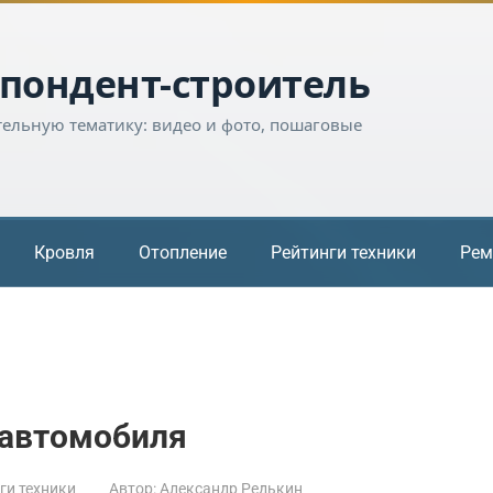
пондент-строитель
тельную тематику: видео и фото, пошаговые
Кровля
Отопление
Рейтинги техники
Рем
 автомобиля
ги техники
Автор:
Александр Редькин