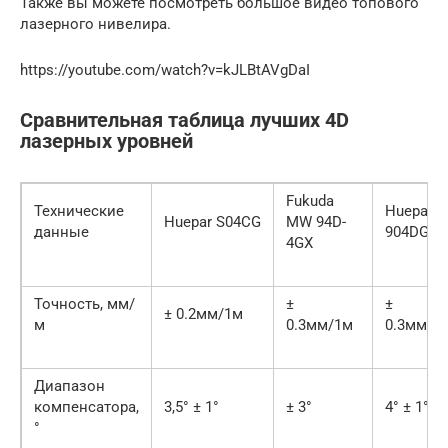
Также вы можете посмотреть большое видео топового
лазерного нивелира.
https://youtube.com/watch?v=kJLBtAVgDaI
Сравнительная таблица лучших 4D
лазерных уровней
Fukuda
Технические
Huepar
Huepar S04CG
MW 94D-
данные
904DG
4GX
Точность, мм/
±
±
± 0.2мм/1м
м
0.3мм/1м
0.3мм/1
Диапазон
компенсатора,
3,5° ± 1°
± 3°
4° ± 1°
°