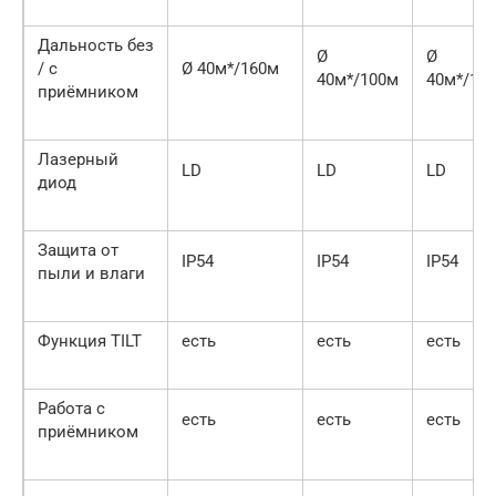
Дальность без
Ø
Ø
/ с
Ø 40м*/160м
40м*/100м
40м*/12
приёмником
Лазерный
LD
LD
LD
диод
Защита от
IP54
IP54
IP54
пыли и влаги
Функция TILT
есть
есть
есть
Работа с
есть
есть
есть
приёмником