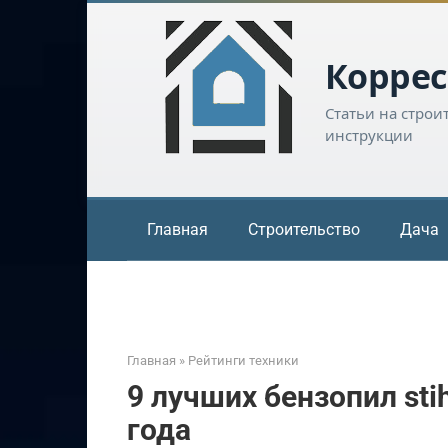
Перейти
к
контенту
Коррес
Статьи на строи
инструкции
Главная
Строительство
Дача
Главная
»
Рейтинги техники
9 лучших бензопил stih
года