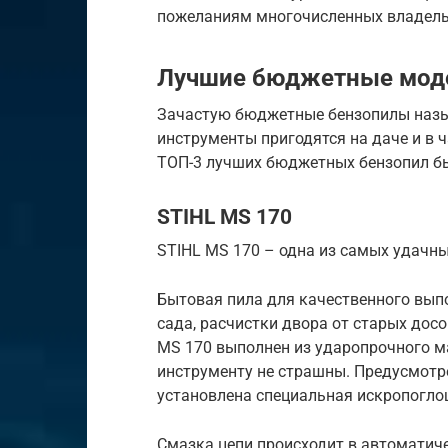
пожеланиям многочисленных владель
Лучшие бюджетные мод
Зачастую бюджетные бензопилы назы
инструменты пригодятся на даче и в
ТОП-3 лучших бюджетных бензопил бы
STIHL MS 170
STIHL MS 170 – одна из самых удачн
Бытовая пила для качественного выпо
сада, расчистки двора от старых досо
MS 170 выполнен из ударопрочного м
инструменту не страшны. Предусмотре
установлена специальная искропогл
Смазка цепи происходит в автоматич