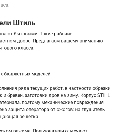
цев.
ели Штиль
вают бытовыми. Такие рабочие
 частном дворе. Предлагаем вашему вниманию
тового класса.
ых бюджетных моделей
лнения ряда текущих работ, в частности обрезки
к и бревен, заготовки дров на зиму. Корпус STIHL
атериала, поэтому механические повреждения
на защита оператора от ожогов: на глушитель
ощающая решетка.
еском режиме. Пользователи отмечают