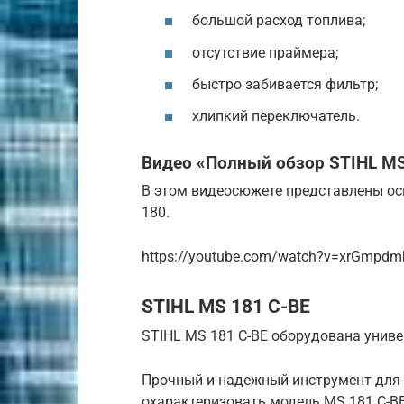
большой расход топлива;
отсутствие праймера;
быстро забивается фильтр;
хлипкий переключатель.
Видео «Полный обзор STIHL M
В этом видеосюжете представлены ос
180.
https://youtube.com/watch?v=xrGmpd
STIHL MS 181 C-BE
STIHL MS 181 C-BE оборудована унив
Прочный и надежный инструмент для
охарактеризовать модель MS 181 C-B