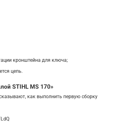
тации кронштейна для ключа;
ется цепь.
илой STIHL MS 170»
сказывают, как выполнить первую сборку
FLdQ