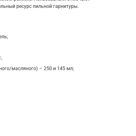
ельный ресурс пильной гарнитуры.
ель;
;
ого/масляного) – 250 и 145 мл;