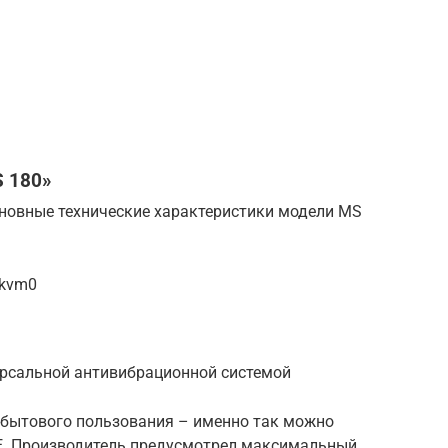
S 180»
новные технические характеристики модели MS
mkvm0
ерсальной антивибрационной системой
 бытового пользования – именно так можно
E. Производитель предусмотрел максимальный