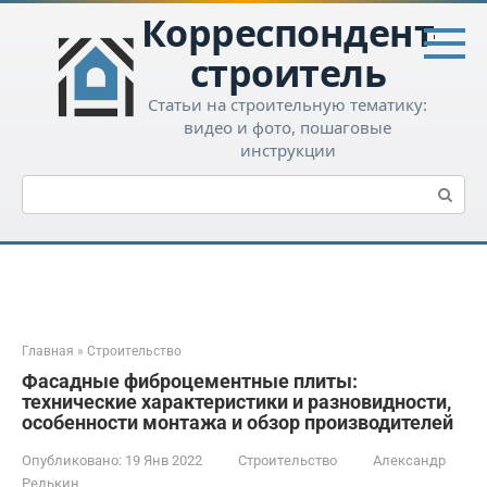
Перейти
Корреспондент-
к
контенту
строитель
Статьи на строительную тематику:
видео и фото, пошаговые
инструкции
Поиск:
Главная
»
Строительство
Фасадные фиброцементные плиты:
технические характеристики и разновидности,
особенности монтажа и обзор производителей
Опубликовано:
19 Янв 2022
Строительство
Александр
Редькин