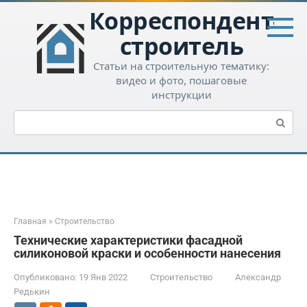
Перейти
Корреспондент-
к
контенту
строитель
Статьи на строительную тематику:
видео и фото, пошаговые
инструкции
Поиск:
Главная
»
Строительство
Технические характеристики фасадной
силиконовой краски и особенности нанесения
Опубликовано:
19 Янв 2022
Строительство
Александр
Редькин