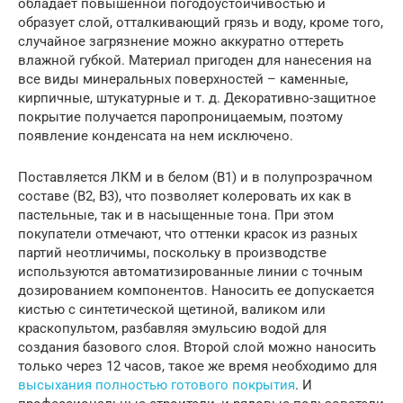
обладает повышенной погодоустойчивостью и
образует слой, отталкивающий грязь и воду, кроме того,
случайное загрязнение можно аккуратно оттереть
влажной губкой. Материал пригоден для нанесения на
все виды минеральных поверхностей – каменные,
кирпичные, штукатурные и т. д. Декоративно-защитное
покрытие получается паропроницаемым, поэтому
появление конденсата на нем исключено.
Поставляется ЛКМ и в белом (B1) и в полупрозрачном
составе (В2, В3), что позволяет колеровать их как в
пастельные, так и в насыщенные тона. При этом
покупатели отмечают, что оттенки красок из разных
партий неотличимы, поскольку в производстве
используются автоматизированные линии с точным
дозированием компонентов. Наносить ее допускается
кистью с синтетической щетиной, валиком или
краскопультом, разбавляя эмульсию водой для
создания базового слоя. Второй слой можно наносить
только через 12 часов, такое же время необходимо для
высыхания полностью готового покрытия
. И