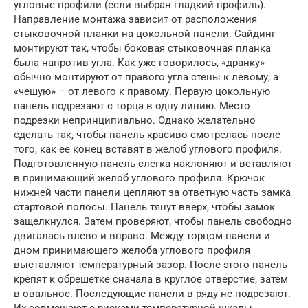
угловые профили (если выбран гладкий профиль).
Направление монтажа зависит от расположения
стыковочной планки на цокольной панели. Сайдинг
монтируют так, чтобы боковая стыковочная планка
была напротив угла. Как уже говорилось, «дранку»
обычно монтируют от правого угла стены к левому, а
«чешую» – от левого к правому. Первую цокольную
панель подрезают с торца в одну линию. Место
подрезки непринципиально. Однако желательно
сделать так, чтобы панель красиво смотрелась после
того, как ее конец вставят в желоб углового профиля.
Подготовленную панель слегка наклоняют и вставляют
в принимающий желоб углового профиля. Крючок
нижней части панели цепляют за ответную часть замка
стартовой полосы. Панель тянут вверх, чтобы замок
защелкнулся. Затем проверяют, чтобы панель свободно
двигалась влево и вправо. Между торцом панели и
дном принимающего желоба углового профиля
выставляют температурный зазор. После этого панель
крепят к обрешетке сначала в круглое отверстие, затем
в овальное. Последующие панели в ряду не подрезают.
Их совмещают с рисками температурной шкалы,