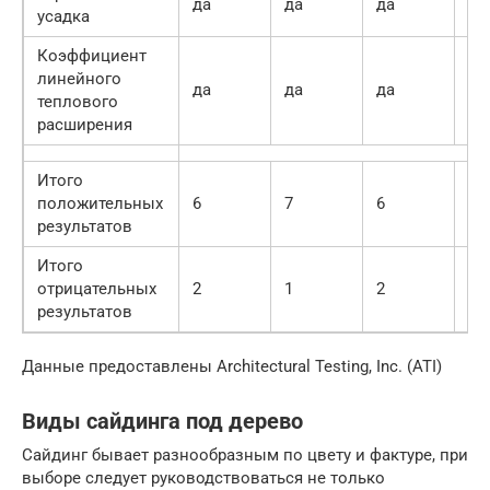
да
да
да
да
усадка
Коэффициент
линейного
да
да
да
да
теплового
расширения
Итого
положительных
6
7
6
5
результатов
Итого
отрицательных
2
1
2
3
результатов
Данные предоставлены Architectural Testing, Inc. (ATI)
Виды сайдинга под дерево
Сайдинг бывает разнообразным по цвету и фактуре, при
выборе следует руководствоваться не только