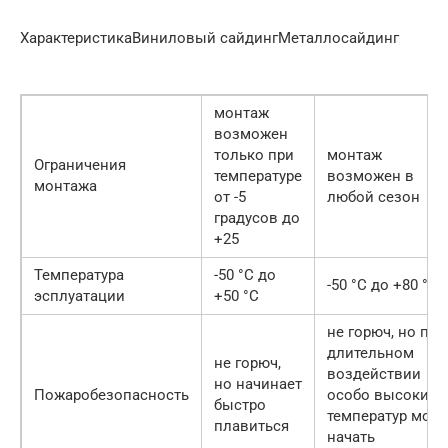
ХарактеристикаВиниловый сайдингМеталлосайдинг
монтаж
возможен
только при
монтаж
Ограничения
температуре
возможен в
монтажа
от -5
любой сезон
градусов до
+25
Температура
-50 °С до
-50 °С до +80 °С
эсплуатации
+50 °С
не горюч, но при
длительном
не горюч,
воздействии
но начинает
Пожаробезопасность
особо высоких
быстро
температур мож
плавиться
начать