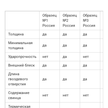
Образец
Образец
Образец
Об
№1
№2
№3
№
Россия
Россия
Россия
Ро
Толщина
да
да
да
не
Минимальная
да
да
да
да
толщина
Ударопрочность
нет
да
нет
не
Внешний блеск
да
да
да
да
Длина
гвоздевого
да
да
да
да
отверстия
Содержание
нет
нет
нет
не
свинца
Термическая