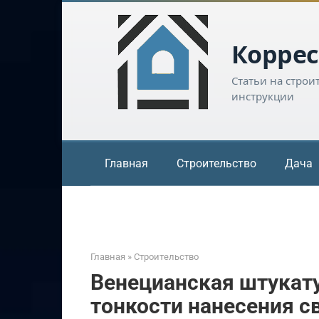
Перейти
к
контенту
Коррес
Статьи на строи
инструкции
Главная
Строительство
Дача
Главная
»
Строительство
Венецианская штукату
тонкости нанесения с