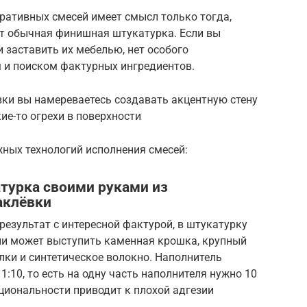
ративных смесей имеет смысл только тогда,
ет обычная финишная штукатурка. Если вы
и заставить их мебелью, нет особого
м и поиском фактурных ингредиентов.
вки вы намереваетесь создавать акцентную стену
ие-то огрехи в поверхности
жных технологий исполнения смесей:
турка своими руками из
аклёвки
езультат с интересной фактурой, в штукатурку
оли может выступить каменная крошка, крупный
илки и синтетическое волокно. Наполнитель
:10, то есть на одну часть наполнителя нужно 10
циональности приводит к плохой адгезии