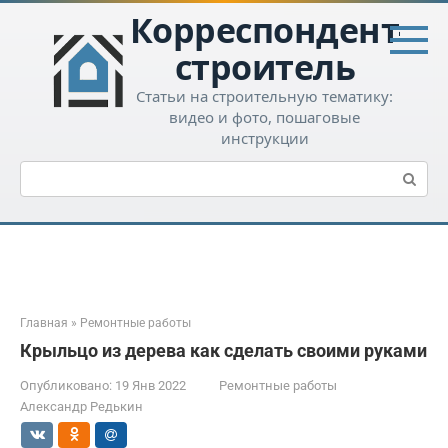
Перейти
Корреспондент-
к
контенту
строитель
Статьи на строительную тематику:
видео и фото, пошаговые
инструкции
Поиск:
Главная
»
Ремонтные работы
Крыльцо из дерева как сделать своими руками
Опубликовано:
19 Янв 2022
Ремонтные работы
Александр Редькин