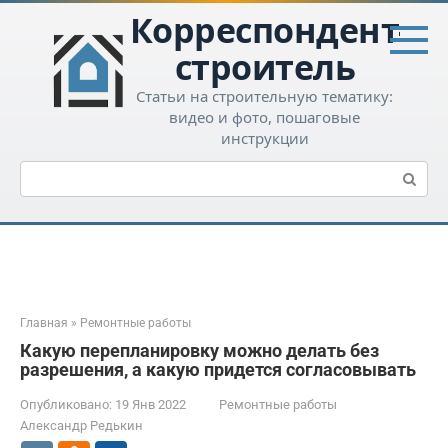
Перейти
Корреспондент-
к
контенту
строитель
Статьи на строительную тематику:
видео и фото, пошаговые
инструкции
Поиск:
Главная
»
Ремонтные работы
Какую перепланировку можно делать без
разрешения, а какую придется согласовывать
Опубликовано:
19 Янв 2022
Ремонтные работы
Александр Редькин