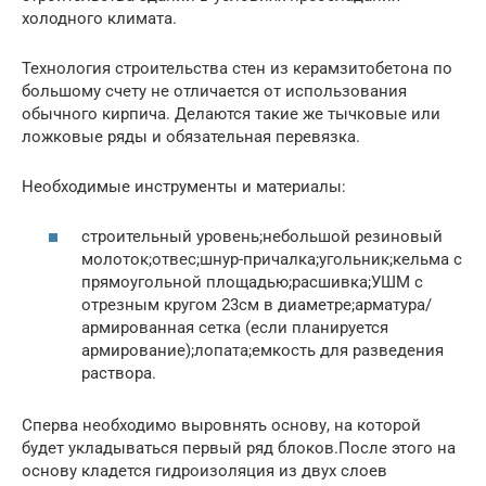
холодного климата.
Технология строительства стен из керамзитобетона по
большому счету не отличается от использования
обычного кирпича. Делаются такие же тычковые или
ложковые ряды и обязательная перевязка.
Необходимые инструменты и материалы:
строительный уровень;небольшой резиновый
молоток;отвес;шнур-причалка;угольник;кельма с
прямоугольной площадью;расшивка;УШМ с
отрезным кругом 23см в диаметре;арматура/
армированная сетка (если планируется
армирование);лопата;емкость для разведения
раствора.
Сперва необходимо выровнять основу, на которой
будет укладываться первый ряд блоков.После этого на
основу кладется гидроизоляция из двух слоев