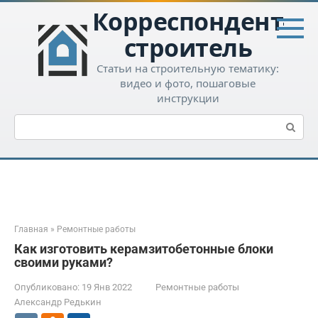
Перейти
Корреспондент-
к
контенту
строитель
Статьи на строительную тематику:
видео и фото, пошаговые
инструкции
Поиск:
Главная
»
Ремонтные работы
Как изготовить керамзитобетонные блоки
своими руками?
Опубликовано:
19 Янв 2022
Ремонтные работы
Александр Редькин