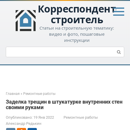
Перейти
Корреспондент-
к
контенту
строитель
Статьи на строительную тематику:
видео и фото, пошаговые
инструкции
Поиск:
Главная
»
Ремонтные работы
Заделка трещин в штукатурке внутренних стен
своими руками
Опубликовано:
19 Янв 2022
Ремонтные работы
Александр Редькин