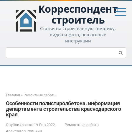
Перейти
Корреспондент-
к
контенту
строитель
Статьи на строительную тематику:
видео и фото, пошаговые
инструкции
Поиск:
Главная
»
Ремонтные работы
Особенности полистиролбетона. информация
департамента строительства краснодарского
края
Опубликовано:
19 Янв 2022
Ремонтные работы
Александр Редькин