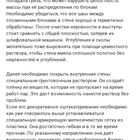
попадала грязь, что может нарушить целостность
массы при её распределении по блокам.
Необходимо убедиться, что все швы между
сложенными блоками в стене хорошо и герметично
обработаны. После очистки неровности и выступы
стоит сравнять с общей плоскостью, затерев их
шлифовальной машинок. Углубления и сколы
желательно тоже выровнять при помощи цементного
раствора, чтобы стена имела сплошное полотно без
неровностей и углублений.
Далее необходимо покрыть внутренние стены
специальным грунтовочным раствором. Он создаёт
плёнку их веществ, которая не пропускает на время
работ пар. Это даст возможность нанести раствор без
проблем.
Если это декоративное оштукатуривание необходимо
как уже говорилось выше устанавливаться
специальную армирующую мелкоячеистую сетку из
пластика. Она достаточно гибкая и в то же время
прочная. По указанному направлению она даёт
возможность придавать стене необходимой формы