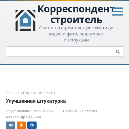
Перейти
Корреспондент-
к
контенту
строитель
Статьи на строительную тематику:
видео и фото, пошаговые
инструкции
Поиск:
Главная
»
Ремонтные работы
Улучшенная штукатурка
Опубликовано:
19 Янв 2022
Ремонтные работы
Александр Редькин