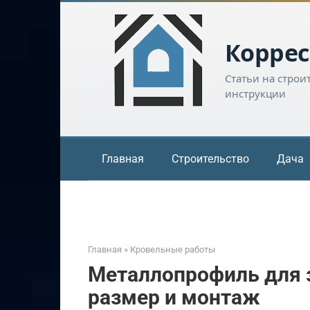
Перейти
к
контенту
Коррес
Статьи на строи
инструкции
Главная
Строительство
Дача
Главная
»
Кровельные работы
Металлопрофиль для 
размер и монтаж