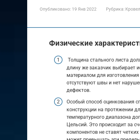
Опубликовано:
19 Янв 2022
Рубрика:
Крове
Физические характерис
Толщина стального листа долж
длину же заказчик выбирает и
материалом для изготовления 
отсутствуют швы и нет наруше
дефектов.
Особый способ оцинкования с
конструкции на протяжении дл
температурного диапазона доп
Цельсий. Это происходит за сч
компонентов не ставят четких
может превышать эти пределы 