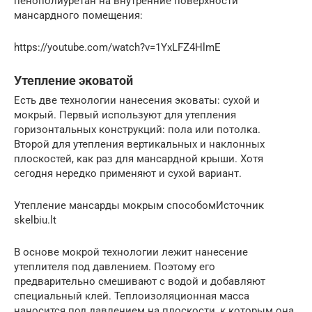
пенополиуретан на внутренние поверхности
мансардного помещения:
https://youtube.com/watch?v=1YxLFZ4HlmE
Утепление эковатой
Есть две технологии нанесения эковаты: сухой и
мокрый. Первый используют для утепления
горизонтальных конструкций: пола или потолка.
Второй для утепления вертикальных и наклонных
плоскостей, как раз для мансардной крыши. Хотя
сегодня нередко применяют и сухой вариант.
Утепление мансарды мокрым способомИсточник
skelbiu.lt
В основе мокрой технологии лежит нанесение
утеплителя под давлением. Поэтому его
предварительно смешивают с водой и добавляют
специальный клей. Теплоизоляционная масса
наносится под давлением на плоскости, к которым она