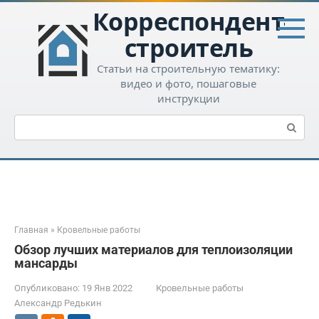
Перейти
Корреспондент-
к
контенту
строитель
Статьи на строительную тематику:
видео и фото, пошаговые
инструкции
Поиск:
Главная
»
Кровельные работы
Обзор лучших материалов для теплоизоляции
мансарды
Опубликовано:
19 Янв 2022
Кровельные работы
Александр Редькин