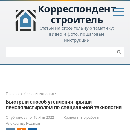
Перейти
Корреспондент-
к
контенту
строитель
Статьи на строительную тематику:
видео и фото, пошаговые
инструкции
Поиск:
Главная
»
Кровельные работы
Быстрый способ утепления крыши
пенополистиролом по специальной технологии
Опубликовано:
19 Янв 2022
Кровельные работы
Александр Редькин