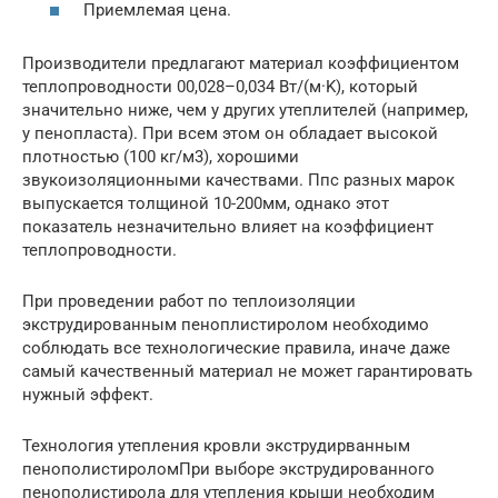
Приемлемая цена.
Производители предлагают материал коэффициентом
теплопроводности 00,028–0,034 Вт/(м·K), который
значительно ниже, чем у других утеплителей (например,
у пенопласта). При всем этом он обладает высокой
плотностью (100 кг/м3), хорошими
звукоизоляционными качествами. Ппс разных марок
выпускается толщиной 10-200мм, однако этот
показатель незначительно влияет на коэффициент
теплопроводности.
При проведении работ по теплоизоляции
экструдированным пеноплистиролом необходимо
соблюдать все технологические правила, иначе даже
самый качественный материал не может гарантировать
нужный эффект.
Технология утепления кровли экструдирванным
пенополистироломПри выборе экструдированного
пенополистирола для утепления крыши необходим