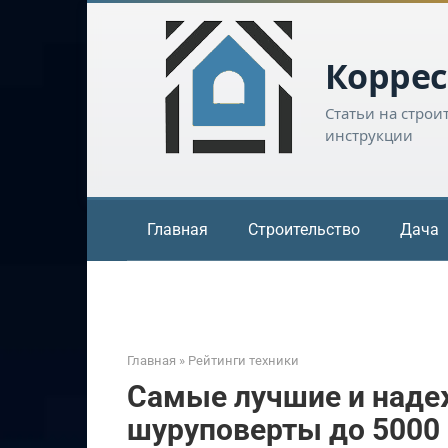
Перейти
к
контенту
Коррес
Статьи на строи
инструкции
Главная
Строительство
Дача
Главная
»
Рейтинги техники
Самые лучшие и над
шуруповерты до 5000 