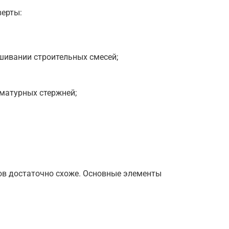
верты:
шивании строительных смесей;
рматурных стержней;
ов достаточно схоже. Основные элементы