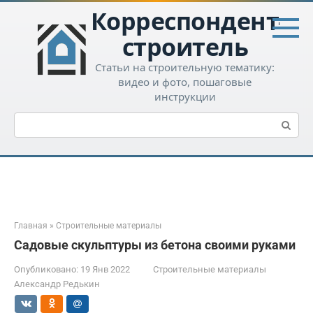
Перейти
Корреспондент-
к
контенту
строитель
Статьи на строительную тематику:
видео и фото, пошаговые
инструкции
Поиск:
Главная
»
Строительные материалы
Садовые скульптуры из бетона своими руками
Опубликовано:
19 Янв 2022
Строительные материалы
Александр Редькин