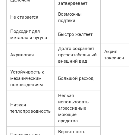
щелочам
затвердевает
Возможны
Не стирается
подтеки
Подходит для
Быстро желтеет
металла и чугуна
Долго сохраняет
Акрил
Акриловая
презентабельный
токсичен
внешний вид
Устойчивость к
механическим
Большой расход
повреждениям
Нельзя
использовать
Низкая
агрессивные
теплопроводность
моющие
средства
Вероятность
Подходит для