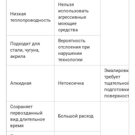
Нельзя
использовать
Низкая
агрессивные
теплопроводность
моющие
средства
Вероятность
Подходит для
отслоения при
стали, чугуна,
нарушении
акрила
технологии
Эмалировка
требует
Алкидная
Нетоксична
тщательной
подготовки
поверхности
Сохраняет
первозданный
Большой расход
вид длительное
время