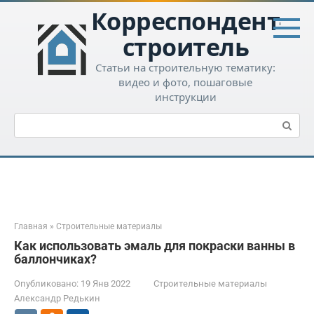
Перейти
Корреспондент-
к
контенту
строитель
Статьи на строительную тематику:
видео и фото, пошаговые
инструкции
Поиск:
Главная
»
Строительные материалы
Как использовать эмаль для покраски ванны в
баллончиках?
Опубликовано:
19 Янв 2022
Строительные материалы
Александр Редькин