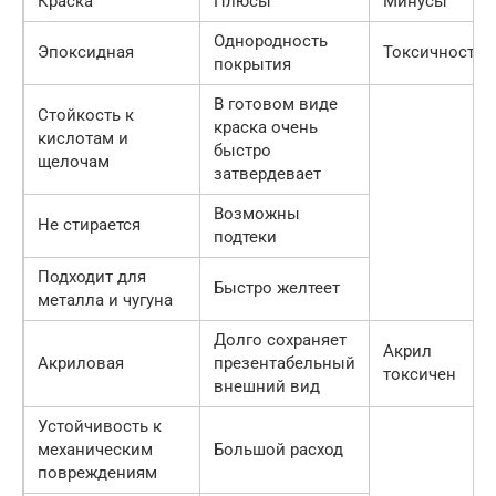
Краска
Плюсы
Минусы
Однородность
Эпоксидная
Токсичность
покрытия
В готовом виде
Стойкость к
краска очень
кислотам и
быстро
щелочам
затвердевает
Возможны
Не стирается
подтеки
Подходит для
Быстро желтеет
металла и чугуна
Долго сохраняет
Акрил
Акриловая
презентабельный
токсичен
внешний вид
Устойчивость к
механическим
Большой расход
повреждениям