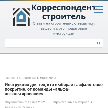
Перейти
Корреспондент-
к
контенту
строитель
Статьи на строительную тематику:
видео и фото, пошаговые
инструкции
Поиск:
Главная
»
Строительные материалы
Инструкция для тех, кто выбирает асфальтовое
покрытие. от команды «альфа-
асфальтирование»
Опубликовано:
19 Янв 2022
Строительные материалы
Александр Редькин