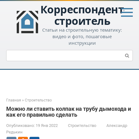
Перейти
Корреспондент-
к
контенту
строитель
Статьи на строительную тематику:
видео и фото, пошаговые
инструкции
Поиск:
Главная
»
Строительство
Можно ли ставить колпак на трубу дымохода и
как его правильно сделать
Опубликовано:
19 Янв 2022
Строительство
Александр
Редькин