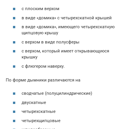
с плоским верхом
в виде «домика» с четырехскатной крышей
в виде «домика», имеющего четырехскатную
щипцовую крышу
с верхом в виде полусферы
с верхом, который имеет открывающуюся
крышку
с флюгером наверху.
По форме дымники различаются на
сводчатые (полуцилиндрические)
двускатные
четырехскатные
четырехщипцовые