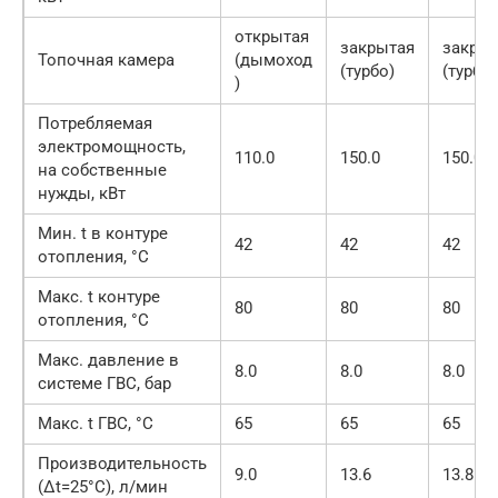
открытая
закрытая
закры
Топочная камера
(дымоход
(турбо)
(турбо)
)
Потребляемая
электромощность,
110.0
150.0
150.0
на собственные
нужды, кВт
Мин. t в контуре
42
42
42
отопления, °С
Макс. t контуре
80
80
80
отопления, °С
Макс. давление в
8.0
8.0
8.0
системе ГВС, бар
Макс. t ГВС, °С
65
65
65
Производительность
9.0
13.6
13.8
(Δt=25°C), л/мин