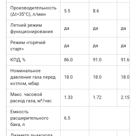
Производительность
5.5
8.6
(Δt=35°C), л/мин
Летний режим
да
да
да
функционирования
Режим «горячий
да
да
да
старт»
КПД, %
86.0
91.0
91.6
Номинальное
давление газа перед
18.0
18.0
18.0
котлом, мбар
Макс. часовой
1.33
1.72
2.15
расход газа, м³/час
Емкость
расширительного
6.5
бака, л
Диаметр дымохода,