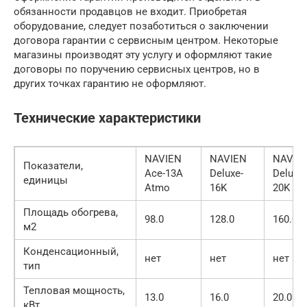
обязанности продавцов не входит. Приобретая
оборудование, следует позаботиться о заключении
договора гарантии с сервисным центром. Некоторые
магазины производят эту услугу и оформляют такие
договоры по поручению сервисных центров, но в
других точках гарантию не оформляют.
Технические характеристики
NAVIEN
NAVIEN
NAVIE
Показатели,
Ace-13A
Deluxe-
Deluxe-
единицы
Atmo
16K
20K
Площадь обогрева,
98.0
128.0
160.0
м2
Конденсационный,
нет
нет
нет
тип
Тепловая мощность,
13.0
16.0
20.0
кВт