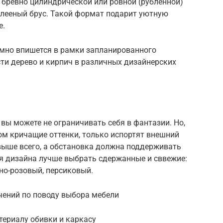
бревно цилиндрической или ровной (рубленной)
клееный брус. Такой формат подарит уютную
е.
умно впишется в рамки запланированного
ти дерево и кирпич в различных дизайнерских
 вы можете не ограничивать себя в фантазии. Но,
ом кричащие оттенки, только испортят внешний
выше всего, а обстановка должна поддерживать
ля дизайна лучше выбрать сдержанные и сввежие:
но-розовый, персиковый.
ичений по поводу выбора мебели
териалу обивки и каркасу