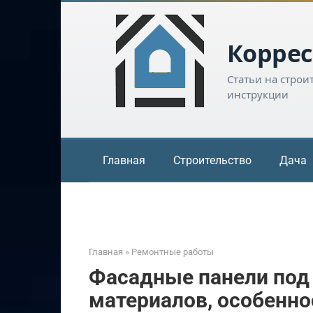
Перейти
к
контенту
Коррес
Статьи на строи
инструкции
Главная
Строительство
Дача
Главная
»
Ремонтные работы
Фасадные панели под
материалов, особенно