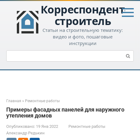
Перейти
Корреспондент-
к
контенту
строитель
Статьи на строительную тематику:
видео и фото, пошаговые
инструкции
Поиск:
Главная
»
Ремонтные работы
Примеры фасадных панелей для наружного
утепления домов
Опубликовано:
19 Янв 2022
Ремонтные работы
Александр Редькин