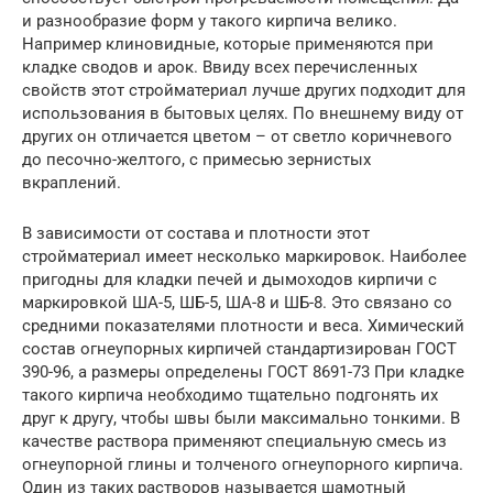
и разнообразие форм у такого кирпича велико.
Например клиновидные, которые применяются при
кладке сводов и арок. Ввиду всех перечисленных
свойств этот стройматериал лучше других подходит для
использования в бытовых целях. По внешнему виду от
других он отличается цветом – от светло коричневого
до песочно-желтого, с примесью зернистых
вкраплений.
В зависимости от состава и плотности этот
стройматериал имеет несколько маркировок. Наиболее
пригодны для кладки печей и дымоходов кирпичи с
маркировкой ША-5, ШБ-5, ША-8 и ШБ-8. Это связано со
средними показателями плотности и веса. Химический
состав огнеупорных кирпичей стандартизирован ГОСТ
390-96, а размеры определены ГОСТ 8691-73 При кладке
такого кирпича необходимо тщательно подгонять их
друг к другу, чтобы швы были максимально тонкими. В
качестве раствора применяют специальную смесь из
огнеупорной глины и толченого огнеупорного кирпича.
Один из таких растворов называется шамотный