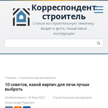
Перейти
Корреспондент-
к
контенту
строитель
Статьи на строительную тематику:
видео и фото, пошаговые
инструкции
Поиск:
Главная
»
Строительные материалы
10 советов, какой кирпич для печи лучше
выбрать
Опубликовано:
19 Янв 2022
Строительные материалы
Александр Редькин