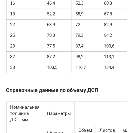
16
46,4
52,3
60,3
18
52,2
58,9
67,8
22
63,9
72
82,9
25
70,3
79,3
94,2
28
77,5
87,4
100,6
32
87,2
98,2
113,1
38
103,5
116,7
134,4
Справочные данные по объему ДСП
Номинальная
толщина
Параметры
ДСП, мм
Объем
Листов
м2 в