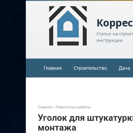
Перейти
к
контенту
Коррес
Статьи на строи
инструкции
Главная
Строительство
Дача
Главная
»
Ремонтные работы
Уголок для штукатурк
монтажа