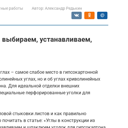
тные работы
Автор:
Александр Редькин
а выбираем, устанавливаем,
глах – самое слабое место в гипсокартонной
олинейных углах, но и об углах криволинейных
она. Для идеальной отделки внешних
пециальные перфорированные уголки для
ловой стыковки листов и как правильно
 почитать в статье: «Углы в конструкции из
навливаем и шпаклюем уголок для гипсокартона.