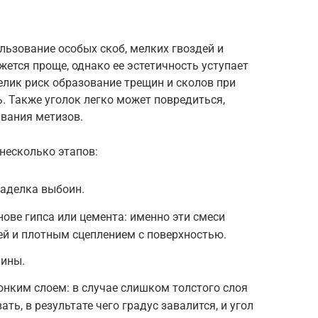
ьзование особых скоб, мелких гвоздей и
жется проще, однако ее эстетичность уступает
елик риск образование трещин и сколов при
. Также уголок легко может повредиться,
ивания метизов.
несколько этапов:
заделка выбоин.
нове гипса или цемента: именно эти смеси
ей и плотным сцеплением с поверхностью.
лины.
тонким слоем: в случае слишком толстого слоя
ть, в результате чего градус завалится, и угол