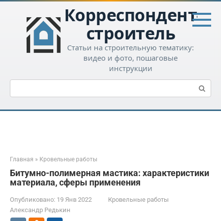
Перейти
Корреспондент-
к
контенту
строитель
Статьи на строительную тематику:
видео и фото, пошаговые
инструкции
Поиск:
Главная
»
Кровельные работы
Битумно-полимерная мастика: характеристики
материала, сферы применения
Опубликовано:
19 Янв 2022
Кровельные работы
Александр Редькин