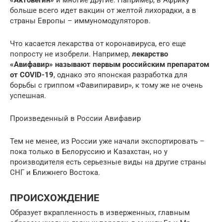
«Актовегин»
и многие другие. Например, в Африку
больше всего идет вакцин от желтой лихорадки, а в
страны Европы – иммуномодуляторов.
Что касается лекарства от коронавируса, его еще
попросту не изобрели. Например,
лекарство
«Авифавир» называют первым российским препаратом
от COVID-19
, однако это японская разработка для
борьбы с гриппом «Фавипиравир», к тому же не очень
успешная.
Произведенный в России Авифавир
Тем не менее, из России уже начали экспортировать –
пока только в Белоруссию и Казахстан, но у
производителя есть серьезные виды на другие страны
СНГ и Ближнего Востока.
ПРОИСХОЖДЕНИЕ
Образует вкрапленность в изверженных, главным