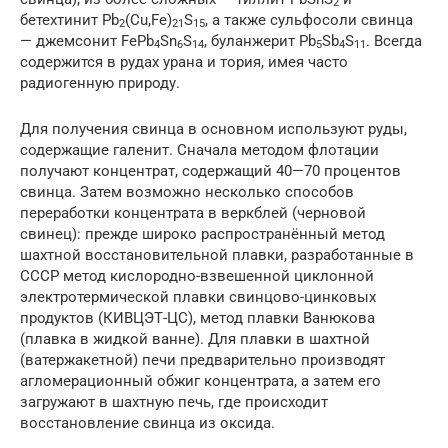
2
бетехтинит Pb
(Cu,Fe)
S
, а также сульфосоли свинца
2
21
15
— джемсонит FePb
Sn
S
, буланжерит Pb
Sb
S
. Всегда
4
6
14
5
4
11
содержится в рудах урана и тория, имея часто
радиогенную природу.
Для получения свинца в основном используют руды,
содержащие галенит. Сначала методом флотации
получают концентрат, содержащий 40—70 процентов
свинца. Затем возможно несколько способов
переработки концентрата в веркблей (черновой
свинец): прежде широко распространённый метод
шахтной восстановительной плавки, разработанные в
СССР метод кислородно-взвешенной циклонной
электротермической плавки свинцово-цинковых
продуктов (КИВЦЭТ-ЦС), метод плавки Ванюкова
(плавка в жидкой ванне). Для плавки в шахтной
(ватержакетной) печи предварительно производят
агломерационный обжиг концентрата, а затем его
загружают в шахтную печь, где происходит
восстановление свинца из оксида.