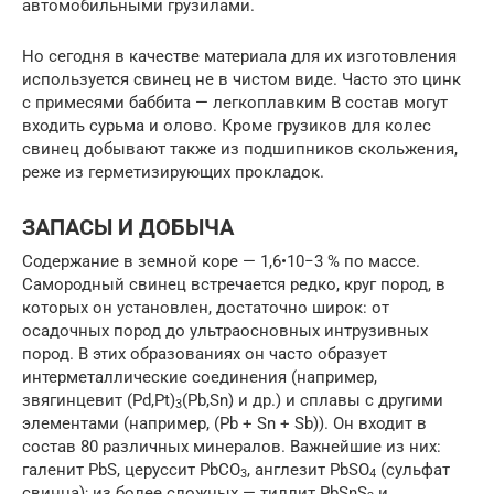
автомобильными грузилами.
Но сегодня в качестве материала для их изготовления
используется свинец не в чистом виде. Часто это цинк
с примесями баббита — легкоплавким В состав могут
входить сурьма и олово. Кроме грузиков для колес
свинец добывают также из подшипников скольжения,
реже из герметизирующих прокладок.
ЗАПАСЫ И ДОБЫЧА
Содержание в земной коре — 1,6•10−3 % по массе.
Самородный свинец встречается редко, круг пород, в
которых он установлен, достаточно широк: от
осадочных пород до ультраосновных интрузивных
пород. В этих образованиях он часто образует
интерметаллические соединения (например,
звягинцевит (Pd,Pt)
(Pb,Sn) и др.) и сплавы с другими
3
элементами (например, (Pb + Sn + Sb)). Он входит в
состав 80 различных минералов. Важнейшие из них:
галенит PbS, церуссит PbCO
, англезит PbSO
(сульфат
3
4
свинца); из более сложных — тиллит PbSnS
и