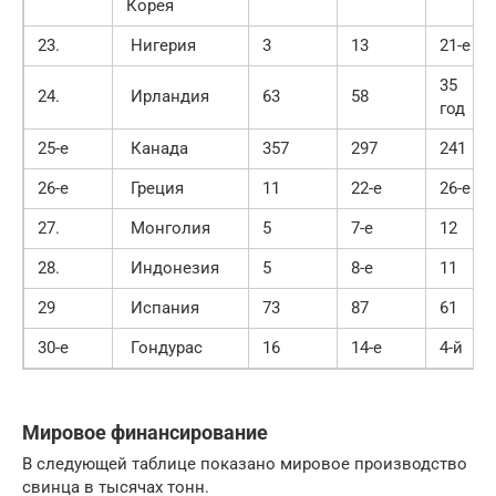
Корея
23.
Нигерия
3
13
21-е
35
24.
Ирландия
63
58
год
25-е
Канада
357
297
241
26-е
Греция
11
22-е
26-е
27.
Монголия
5
7-е
12
28.
Индонезия
5
8-е
11
29
Испания
73
87
61
30-е
Гондурас
16
14-е
4-й
Мировое финансирование
В следующей таблице показано мировое производство
свинца в тысячах тонн.