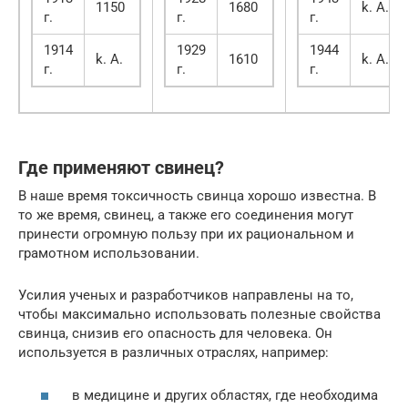
1150
1680
k. А.
г.
г.
г.
1914
1929
1944
k. А.
1610
k. А.
г.
г.
г.
Где применяют свинец?
В наше время токсичность свинца хорошо известна. В
то же время, свинец, а также его соединения могут
принести огромную пользу при их рациональном и
грамотном использовании.
Усилия ученых и разработчиков направлены на то,
чтобы максимально использовать полезные свойства
свинца, снизив его опасность для человека. Он
используется в различных отраслях, например:
в медицине и других областях, где необходима