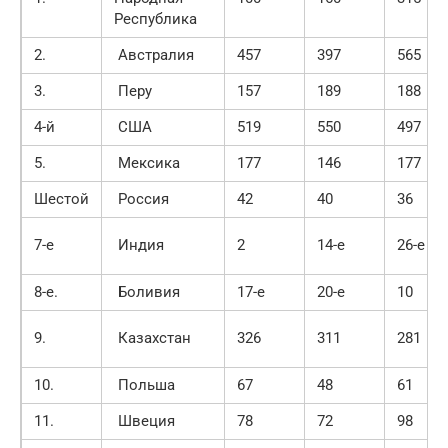
Республика
2.
Австралия
457
397
565
3.
Перу
157
189
188
4-й
США
519
550
497
5.
Мексика
177
146
177
Шестой
Россия
42
40
36
7-е
Индия
2
14-е
26-е
8-е.
Боливия
17-е
20-е
10
9.
Казахстан
326
311
281
10.
Польша
67
48
61
11.
Швеция
78
72
98