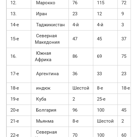
12.
Марокко
76
115
72
13.
Иран
23
12
9
14-е
Таджикистан
4-й
4-й
3
Северная
15-е
47
45
37
Македония
Южная
16.
86
69
75
Африка
17-е
Аргентина
36
33
23
18-е
индюк
Шестой
8-е
18-е
19-е
Куба
2
25-е
20-е
Болгария
96
100
45
21-е
Мьянма
8-е
Шестой
2
Северная
22-е
70
100
60