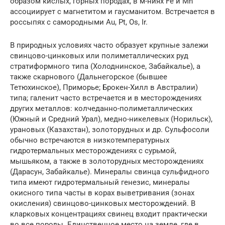
образом кислых, горных породах, в м-ниях Fe и Мn
ассоциирует с магнетитом и гаусманитом. Встречается в
россыпях с самородными Au, Pt, Os, Ir.
В природных условиях часто образует крупные залежи
свинцово-цинковых или полиметаллических руд
стратиформного типа (Холоднинское, Забайкалье), а
также скарнового (Дальнегорское (бывшее
Тетюхинское), Приморье; Брокен-Хилл в Австралии)
типа; галенит часто встречается и в месторождениях
других металлов: колчеданно-полиметаллических
(Южный и Средний Урал), медно-никелевых (Норильск),
урановых (Казахстан), золоторудных и др. Сульфосоли
обычно встречаются в низкотемпературных
гидротермальных месторождениях с сурьмой,
мышьяком, а также в золоторудных месторождениях
(Дарасун, Забайкалье). Минералы свинца сульфидного
типа имеют гидротермальный генезис, минералы
окисного типа часты в корах выветривания (зонах
окисления) свинцово-цинковых месторождений. В
кларковых концентрациях свинец входит практически
во все породы. Единственное место на земле, где в